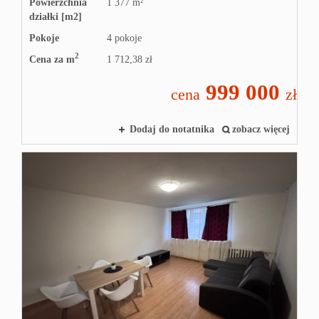
Powierzchnia
1 377 m²
działki [m2]
Pokoje
4 pokoje
2
Cena za m
1 712,38 zł
999 000
cena
zł
Dodaj do notatnika
zobacz więcej