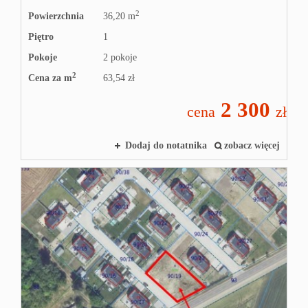
2
Powierzchnia
36,20 m
Piętro
1
Pokoje
2 pokoje
2
Cena za m
63,54 zł
2 300
cena
zł
Dodaj do notatnika
zobacz więcej