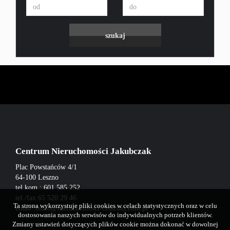
Centrum Nieruchomości Jakubczak
Plac Powstańców 4/1
64-100 Leszno
tel.kom.: 601 585 252
tel./fax 65 520 29 46
Ta strona wykorzystuje pliki cookies w celach statystycznych oraz w celu
email:
biuro@nieruchomosci-centrum.com.pl
dostosowania naszych serwisów do indywidualnych potrzeb klientów.
Zmiany ustawień dotyczących plików cookie można dokonać w dowolnej