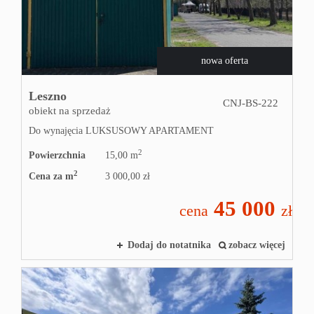
Zgło
nowa oferta
sprze
Leszno
CNJ-BS-222
obiekt na sprzedaż
Zgło
Do wynajęcia LUKSUSOWY APARTAMENT
2
Powierzchnia
15,00 m
2
chęć
Cena za m
3 000,00 zł
45 000
cena
zł
kupn
Dodaj do notatnika
zobacz więcej
Kredy