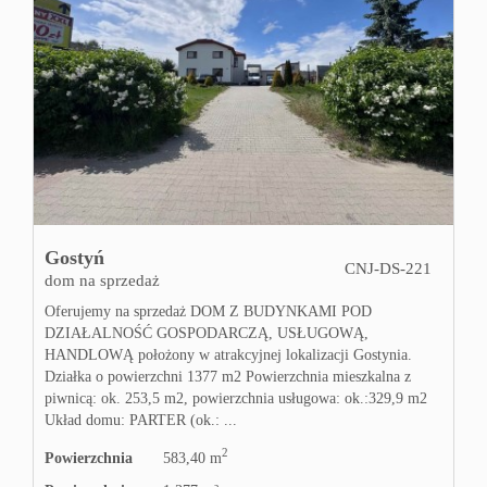
Firm
Konta
Gostyń
CNJ-DS-221
dom na sprzedaż
Oferujemy na sprzedaż DOM Z BUDYNKAMI POD
DZIAŁALNOŚĆ GOSPODARCZĄ, USŁUGOWĄ,
HANDLOWĄ położony w atrakcyjnej lokalizacji Gostynia.
Działka o powierzchni 1377 m2 Powierzchnia mieszkalna z
piwnicą: ok. 253,5 m2, powierzchnia usługowa: ok.:329,9 m2
Układ domu: PARTER (ok.: ...
2
Powierzchnia
583,40 m