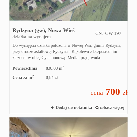
Rydzyna (gw),
Nowa Wieś
CNJ-GW-197
działka na wynajem
Do wynajęcia działka położona w Nowej Wsi, gmina Rydzyna,
przy drodze asfaltowej Rydzyna - Kąkolewo z bezpośrednim
zjazdem w ulicę Cynamonową. Media: prąd, woda.
2
Powierzchnia
830,00 m
2
Cena za m
0,84 zł
700
cena
zł
Dodaj do notatnika
zobacz więcej