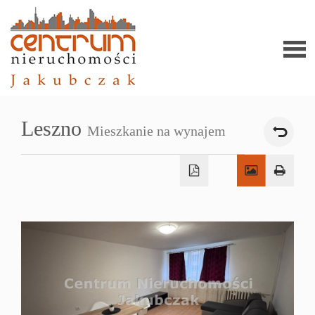
Stron
Leszno
Mieszkanie na wynajem
główn
Ofert
Zgło
ofert