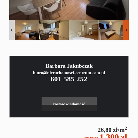
Zgło
sprze
Zgło
Barbara Jakubczak
biuro@nieruchomosci-centrum.com.pl
chęć
601 585 252
kupn
zostaw wiadomość
Kredy
2
26,80 zł/m
1 300 zł
cena: