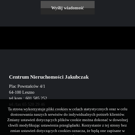
Centrum Nieruchomości Jakubczak
Plac Powstańców 4/1
64-100 Leszno
tel.kom.: 601 585 252
tel./fax 65 520 29 46
Ta strona wykorzystuje pliki cookies w celach statystycznych oraz w celu
email:
biuro@nieruchomosci-centrum.com.pl
dostosowania naszych serwisów do indywidualnych potrzeb klientów.
Zmiany ustawień dotyczących plików cookie można dokonać w dowolnej
chwili modyfikując ustawienia przeglądarki. Korzystanie z tej strony bez
zmian ustawień dotyczących cookies oznacza, że będą one zapisane w